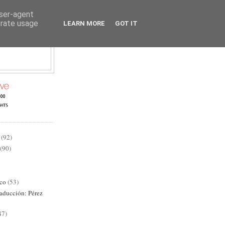
user-agent
erate usage
LEARN MORE
GOT IT
AD
(92)
(90)
ico
(53)
raducción: Pérez
47)