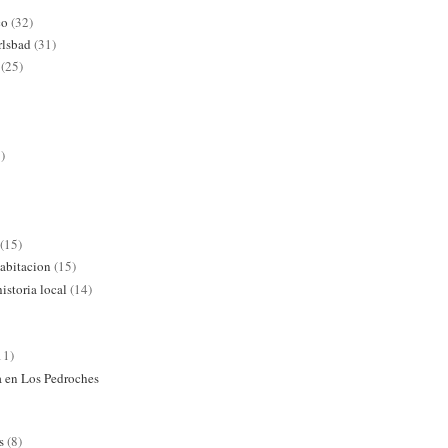
co
(32)
rlsbad
(31)
(25)
)
(15)
abitacion
(15)
istoria local
(14)
11)
ra en Los Pedroches
s
(8)