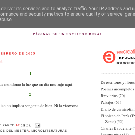
deliver its services and to analyze traffic. Your IP address and 
formance and security metrics to ensure quality of service, gen
abuse.
L PISAPAPELES DE KARLSB
PÁGINAS DE UN ESCRITOR RURAL
FEBRERO DE 2025
s
1
De escritores y libros
 es abandonar la luz que un día nos trajo aquí.
Poemas incompletos
2
Breviarius
(70)
Paisajes
(61)
bien no implica ser gente de bien. Ni la viceversa.
Diario de un nicotín
El spleen de París (T
Zarco)
(52)
Z ZARCO
AT
19:37
Charles Baudelaire
(
OS DEL MESTER
,
MICROLITERATURAS
Lengua viva
(44)