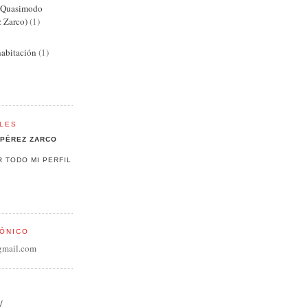
e Quasimodo
z Zarco)
(1)
abitación
(1)
LES
PÉREZ ZARCO
R TODO MI PERFIL
ÓNICO
gmail.com
/