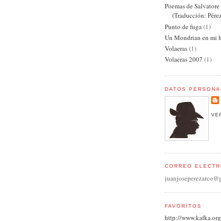
Poemas de Salvator
(Traducción: Pére
Punto de fuga
(1)
Un Mondrian en mi h
Volaeras
(1)
Volaeras 2007
(1)
DATOS PERSONA
VE
CORREO ELECTR
juanjoseperezarco@
FAVORITOS
http://www.kafka.org