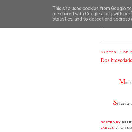
This site uses cookies from Google to 
are shared with Google along with per
statistics, and to detect and address 
E
MARTES, 4 DE 
Dos brevedade
M
orir
S
er gente 
POSTED BY
PÉRE
LABELS:
AFORISM