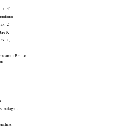
ax (3)
a mañana
ax (2)
obre K
ax (1)
encanto: Benito
ón
a
s
s: milagro.
 encinas