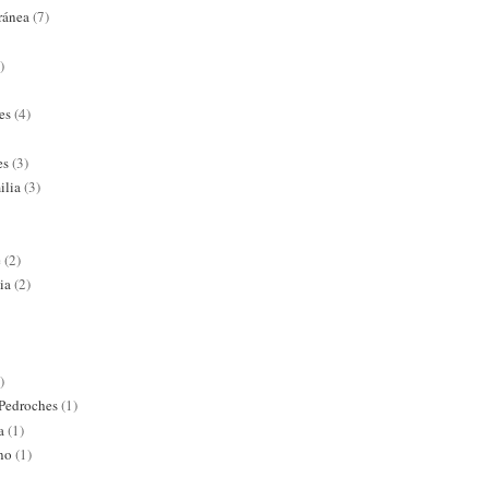
ránea
(7)
)
es
(4)
es
(3)
ilia
(3)
e
(2)
ia
(2)
)
 Pedroches
(1)
a
(1)
ano
(1)