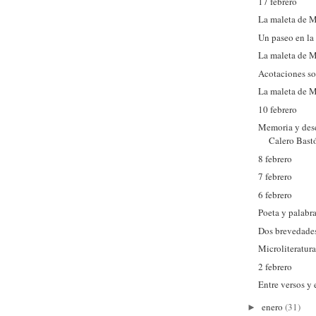
17 febrero
La maleta de M
Un paseo en l
La maleta de M
Acotaciones s
La maleta de M
10 febrero
Memoria y des
Calero Bast
8 febrero
7 febrero
6 febrero
Poeta y palabr
Dos brevedade
Microliteratura
2 febrero
Entre versos y
enero
(31)
►