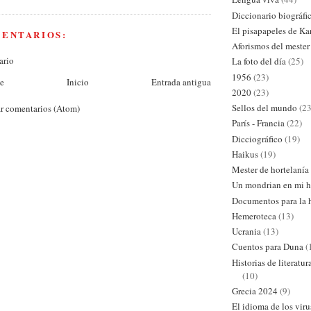
Diccionario biográfi
El pisapapeles de Ka
MENTARIOS:
Aforismos del mester
ario
La foto del día
(25)
1956
(23)
te
Inicio
Entrada antigua
2020
(23)
Sellos del mundo
(23
r comentarios (Atom)
París - Francia
(22)
Dicciográfico
(19)
Haikus
(19)
Mester de hortelanía
Un mondrian en mi h
Documentos para la h
Hemeroteca
(13)
Ucrania
(13)
Cuentos para Duna
(
Historias de literatu
(10)
Grecia 2024
(9)
El idioma de los viru