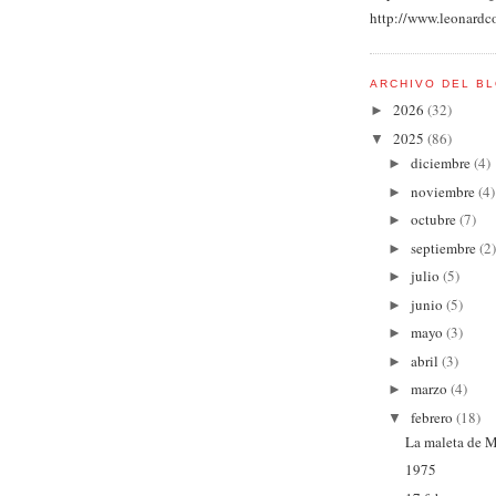
http://www.leonardc
ARCHIVO DEL B
2026
(32)
►
2025
(86)
▼
diciembre
(4)
►
noviembre
(4)
►
octubre
(7)
►
septiembre
(2)
►
julio
(5)
►
junio
(5)
►
mayo
(3)
►
abril
(3)
►
marzo
(4)
►
febrero
(18)
▼
La maleta de M
1975