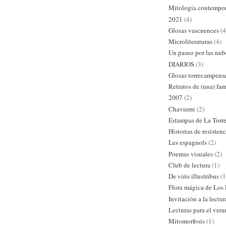
Mitología contempo
2021
(4)
Glosas vascuences
(4
Microliteraturas
(4)
Un paseo por las nub
DIARIOS
(3)
Glosas torrecampens
Retratos de (una) fam
2007
(2)
Chavierre
(2)
Estampas de La Torr
Historias de resistenc
Les espagnols
(2)
Poemas visuales
(2)
Club de lectura
(1)
De viris illustribus
(1
Flora mágica de Los
Invitación a la lectur
Lecturas para el ver
Mitomorfosis
(1)