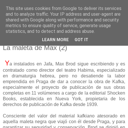
This site uses cookies from Google to deliver its services
El pisapapeles de Karlsbad
and to analyze traffic. Your IP address and user-agent are
shared with Google along with performance and security
metrics to ensure quality of service, generate usage
Páginas de un escritor rural
statistics, and to detect and address abuse.
LEARN MORE
GOT IT
jueves, 13 de febrero de 2025
La maleta de Max (2)
Y
a instalados en Jafa, Max Brod sigue escribiendo y es
contratado como director del teatro Habima, especializado
en dramaturgia hebrea, pero no desatiende la labor
emprendida en Praga de dar a conocer la obra de Kafka,
especialmente el proyecto de publicación de sus obras
completas en 11 volúmenes a cargo de la editorial Shocken
Books, establecida en Nueva York, propietaria de los
derechos de publicación de Kafka desde 1939.
Consciente del valor del material kafkiano atesorado en
aquella maleta negra que viajó con él desde Praga, y para
garantizar su seguridad y conservación, Brod se dirigió en