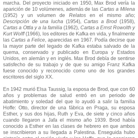
marcha. Del proyecto iniciado en 1950, Max Brod vería la
aparición de 10 volúmenes, además de las
Cartas a Milena
(1952) y un volumen de
Relatos
en el mismo año;
Descripción de una lucha
(1954),
Cartas a Brod
(1958),
Cartas a Ottla y a la familia
(1962),
Cartas a Ernst Rowolth y
Kurt Wolff
(1966), los editores de Kafka en vida, y finalmente
las
Cartas a Felice
, aparecidas en 1967. Podía decirse que
la mayor parte del legado de Kafka estaba salvado de la
quema, conservado y publicado en Europa y Estados
Unidos, en alemán y en inglés. Max Brod debía de sentirse
satisfecho de su trabajo y de que su amigo Franz Kafka
fuese conocido y reconocido como uno de los grandes
escritores del siglo XX.
En 1942 murió Elsa Taussig, la esposa de Brod, que con 60
años y problemas de salud entró en un periodo de
abatimiento y soledad del que lo ayudó a salir la familia
Hoffe: Otto, director de una fábrica en Praga, su esposa
Esther, y sus dos hijas, Ruth y Eva, de siete y cinco años
cuando llegaron a Jafa el mismo año 1939. Brod había
conocido a Esther en las clases de hebrero en que ambos
se inscribieron a su llegada a Palestina. Enseguida hubo