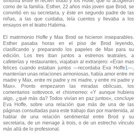
sintonía entre el recién viudo y los Hoffe, que lo acogieron
como de la familia. Esther, 22 años más joven que Brod, se
convirtió en su secretaria, y éste en segundo padre de las
niñas, a las que cuidaba, leía cuentos y llevaba a los
ensayos en el teatro Habima.
El matrimonio Hoffe y Max Brod se hicieron inseparables.
Esther pasaba horas en el piso de Brod leyendo,
clasificando y preparando los papeles de Max para su
edición. Los tres iban juntos a estrenos teatrales, a
cafeterías y restaurantes, viajaban al extranjero: «Eran mas
felices cuando estaban juntos —recordaba Eva Hoffe
1
—,
mantenían unas relaciones armoniosas, había amor entre mi
madre y Max, entre mi padre y mi madre, y entre mi padre y
Max». Pronto empezaron las miradas oblicuas, los
comentarios sottovoce, el chismorreo: «Y aunque hubiera
algo, ¿qué más da? Todos vivían en paz juntos», concluye
Eva Hoffe, sobre una relación que más de una de las
páginas consultadas para este trabajo dan por mantenida, al
hablar de una relación sentimental entre Brod y su
secretaria, de un menage à trois, o de un estrecho vínculo
más allá de lo profesional.