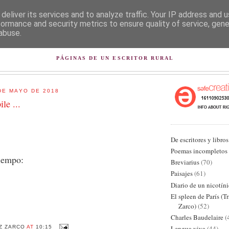
deliver its services and to analyze traffic. Your IP address and 
formance and security metrics to ensure quality of service, gen
abuse.
L PISAPAPELES DE KARLSB
PÁGINAS DE UN ESCRITOR RURAL
DE MAYO DE 2018
ile ...
De escritores y libros
Poemas incompletos
tiempo:
Breviarius
(70)
Paisajes
(61)
Diario de un nicotín
El spleen de París (T
Zarco)
(52)
Charles Baudelaire
(
Z ZARCO
AT
10:15
Lengua viva
(44)