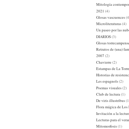
Mitología contempo
2021
(4)
Glosas vascuences
(4
Microliteraturas
(4)
Un paseo por las nub
DIARIOS
(3)
Glosas torrecampens
Retratos de (una) fam
2007
(2)
Chavierre
(2)
Estampas de La Torr
Historias de resistenc
Les espagnols
(2)
Poemas visuales
(2)
Club de lectura
(1)
De viris illustribus
(1
Flora mágica de Los
Invitación a la lectur
Lecturas para el ver
Mitomorfosis
(1)