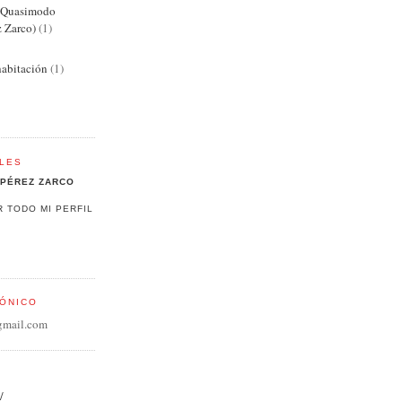
e Quasimodo
z Zarco)
(1)
abitación
(1)
LES
PÉREZ ZARCO
R TODO MI PERFIL
ÓNICO
gmail.com
/