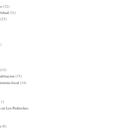
co
(32)
rlsbad
(31)
(25)
)
(15)
abitacion
(15)
istoria local
(14)
11)
ra en Los Pedroches
s
(8)