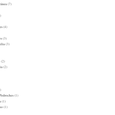
ránea
(7)
)
es
(4)
es
(3)
ilia
(3)
e
(2)
ia
(2)
)
 Pedroches
(1)
a
(1)
ano
(1)