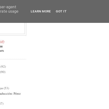
user-agent
erate usage
LEARN MORE
GOT IT
AD
(92)
(90)
ico
(53)
raducción: Pérez
47)