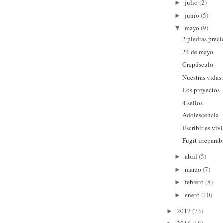
julio
(2)
►
junio
(5)
►
mayo
(9)
▼
2 piedras preci
24 de mayo
Crepúsculo
Nuestras vidas.
Los proyectos 
4 sellos
Adolescencia
Escribir es vivi
Fugit irreparabi
abril
(5)
►
marzo
(7)
►
febrero
(8)
►
enero
(10)
►
2017
(73)
►