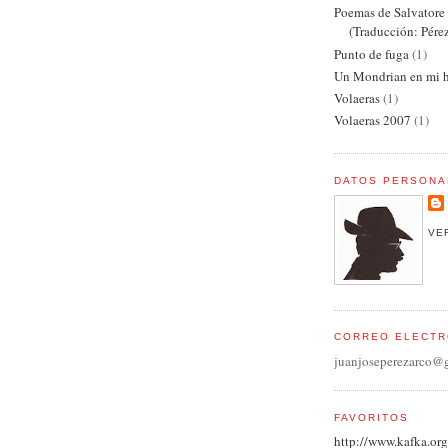
Poemas de Salvator
(Traducción: Pére
Punto de fuga
(1)
Un Mondrian en mi h
Volaeras
(1)
Volaeras 2007
(1)
DATOS PERSONA
VE
CORREO ELECTR
juanjoseperezarco@
FAVORITOS
http://www.kafka.org