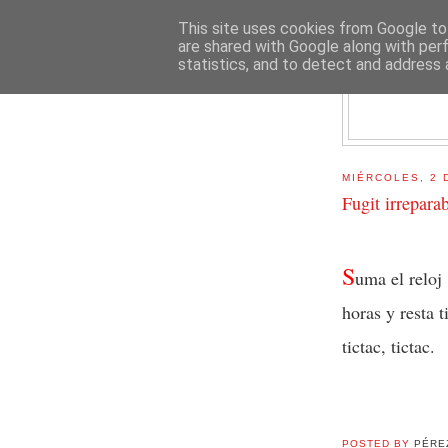
This site uses cookies from Google to 
are shared with Google along with per
statistics, and to detect and address 
E
MIÉRCOLES, 2 
Fugit irreparab
S
uma el reloj
horas y resta 
tictac, tictac.
POSTED BY
PÉRE