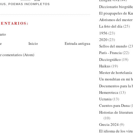
IUS
,
POEMAS INCOMPLETOS
Diccionario biográfi
El pisapapeles de Ka
Aforismos del mester
MENTARIOS:
La foto del día
(25)
1956
(23)
ario
2020
(23)
te
Inicio
Entrada antigua
Sellos del mundo
(23
París - Francia
(22)
r comentarios (Atom)
Dicciográfico
(19)
Haikus
(19)
Mester de hortelanía
Un mondrian en mi h
Documentos para la h
Hemeroteca
(13)
Ucrania
(13)
Cuentos para Duna
(
Historias de literatu
(10)
Grecia 2024
(9)
El idioma de los viru