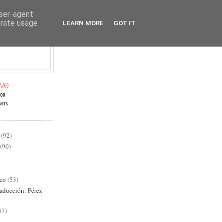
user-agent
erate usage
LEARN MORE
GOT IT
AD
(92)
(90)
ico
(53)
raducción: Pérez
47)