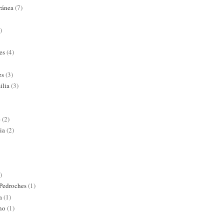
ránea
(7)
)
es
(4)
es
(3)
ilia
(3)
e
(2)
ia
(2)
)
 Pedroches
(1)
a
(1)
ano
(1)