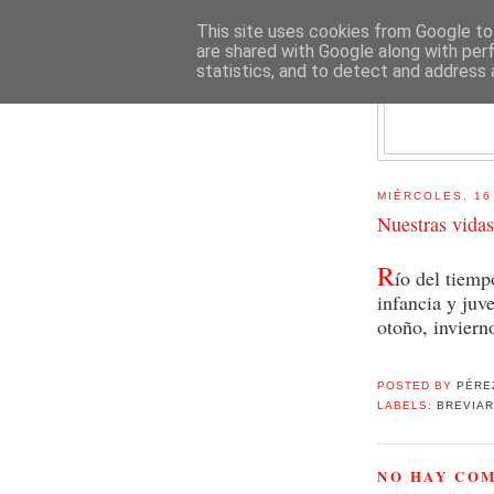
This site uses cookies from Google to 
are shared with Google along with per
statistics, and to detect and address 
E
MIÉRCOLES, 16
Nuestras vidas
R
ío del tiemp
infancia y juv
otoño, inviern
POSTED BY
PÉRE
LABELS:
BREVIAR
NO HAY CO