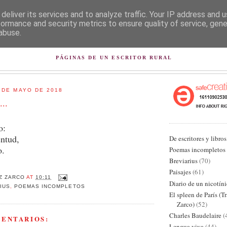
deliver its services and to analyze traffic. Your IP address and 
formance and security metrics to ensure quality of service, gen
abuse.
L PISAPAPELES DE KARLSB
PÁGINAS DE UN ESCRITOR RURAL
 DE MAYO DE 2018
...
o:
entud,
De escritores y libros
o.
Poemas incompletos
Breviarius
(70)
Paisajes
(61)
Z ZARCO
AT
10:11
Diario de un nicotín
IUS
,
POEMAS INCOMPLETOS
El spleen de París (T
Zarco)
(52)
Charles Baudelaire
(
MENTARIOS:
Lengua viva
(44)