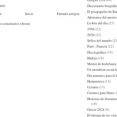
ario
Diccionario biográfi
El pisapapeles de Ka
te
Inicio
Entrada antigua
Aforismos del mester
La foto del día
(25)
r comentarios (Atom)
1956
(23)
2020
(23)
Sellos del mundo
(23
París - Francia
(22)
Dicciográfico
(19)
Haikus
(19)
Mester de hortelanía
Un mondrian en mi h
Documentos para la h
Hemeroteca
(13)
Ucrania
(13)
Cuentos para Duna
(
Historias de literatu
(10)
Grecia 2024
(9)
El idioma de los viru