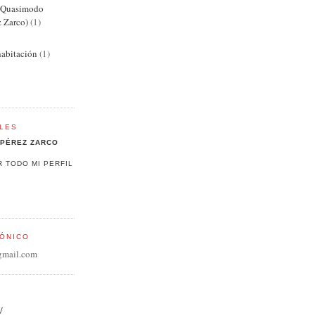
e Quasimodo
z Zarco)
(1)
abitación
(1)
LES
PÉREZ ZARCO
R TODO MI PERFIL
ÓNICO
gmail.com
/