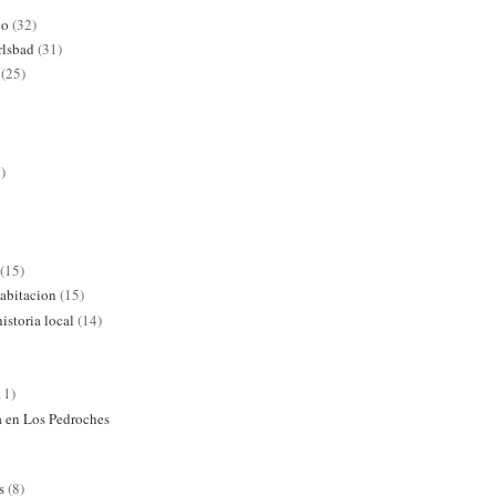
co
(32)
rlsbad
(31)
(25)
)
(15)
abitacion
(15)
istoria local
(14)
11)
ra en Los Pedroches
s
(8)