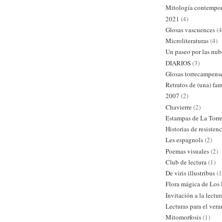
Mitología contempo
2021
(4)
Glosas vascuences
(4
Microliteraturas
(4)
Un paseo por las nub
DIARIOS
(3)
Glosas torrecampens
Retratos de (una) fam
2007
(2)
Chavierre
(2)
Estampas de La Torr
Historias de resistenc
Les espagnols
(2)
Poemas visuales
(2)
Club de lectura
(1)
De viris illustribus
(1
Flora mágica de Los
Invitación a la lectur
Lecturas para el ver
Mitomorfosis
(1)