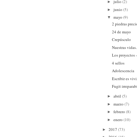
julio
(2)
►
junio
(5)
►
mayo
(9)
▼
2 piedras preci
24 de mayo
Crepúsculo
Nuestras vidas.
Los proyectos 
4 sellos
Adolescencia
Escribir es vivi
Fugit irreparabi
abril
(5)
►
marzo
(7)
►
febrero
(8)
►
enero
(10)
►
2017
(73)
►