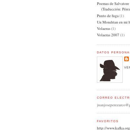
Poemas de Salvator
(Traducción: Pére
Punto de fuga
(1)
Un Mondrian en mi h
Volaeras
(1)
Volaeras 2007
(1)
DATOS PERSONA
VE
CORREO ELECTR
juanjoseperezarco@
FAVORITOS
http://www.kafka.org