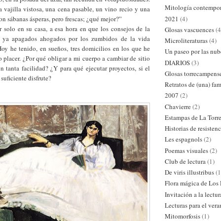
Mitología contempo
 vajilla vistosa, una cena pasable, un vino recio y una
2021
(4)
n sábanas ásperas, pero frescas; ¿qué mejor?”
r solo en su casa, a esa hora en que los consejos de la
Glosas vascuences
(4
n ya apagados ahogados por los zumbidos de la vida
Microliteraturas
(4)
“Hoy he tenido, en sueños, tres domicilios en los que he
Un paseo por las nub
 placer. ¿Por qué obligar a mi cuerpo a cambiar de sitio
DIARIOS
(3)
n tanta facilidad? ¿Y para qué ejecutar proyectos, si el
Glosas torrecampens
 suficiente disfrute?
Retratos de (una) fam
2007
(2)
Chavierre
(2)
Estampas de La Torr
Historias de resistenc
Les espagnols
(2)
Poemas visuales
(2)
Club de lectura
(1)
De viris illustribus
(1
Flora mágica de Los
Invitación a la lectur
Lecturas para el ver
Mitomorfosis
(1)