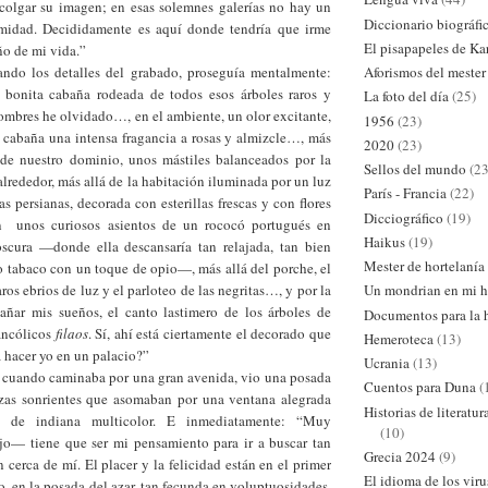
a colgar su imagen; en esas solemnes galerías no hay un
Diccionario biográfi
imidad. Decididamente es aquí donde tendría que irme
El pisapapeles de Ka
ño de mi vida.”
Aforismos del mester
ando los detalles del grabado, proseguía mentalmente:
 bonita cabaña rodeada de todos esos árboles raros y
La foto del día
(25)
ombres he olvidado…, en el ambiente, un olor excitante,
1956
(23)
a cabaña una intensa fragancia a rosas y almizcle…, más
2020
(23)
o de nuestro dominio, unos mástiles balanceados por la
Sellos del mundo
(23
lrededor, más allá de la habitación iluminada por un luz
París - Francia
(22)
as persianas, decorada con esterillas frescas y con flores
Dicciográfico
(19)
n
unos curiosos asientos de un rococó portugués en
Haikus
(19)
scura —donde ella descansaría tan relajada, tan bien
Mester de hortelanía
 tabaco con un toque de opio—, más allá del porche, el
ros ebrios de luz y el parloteo de las negritas…, y por la
Un mondrian en mi h
ñar mis sueños, el canto lastimero de los árboles de
Documentos para la h
ancólicos
filaos
. Sí, ahí está ciertamente el decorado que
Hemeroteca
(13)
 hacer yo en un palacio?”
Ucrania
(13)
, cuando caminaba por una gran avenida, vio una posada
Cuentos para Duna
(
zas sonrientes que asomaban por una ventana alegrada
Historias de literatu
s de indiana multicolor. E inmediatamente: “Muy
(10)
o— tiene que ser mi pensamiento para ir a buscar tan
Grecia 2024
(9)
n cerca de mí. El placer y la felicidad están en el primer
El idioma de los viru
, en la posada del azar, tan fecunda en voluptuosidades.