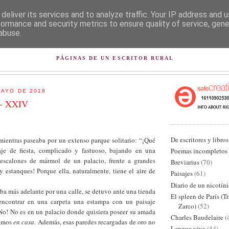
deliver its services and to analyze traffic. Your IP address and 
formance and security metrics to ensure quality of service, gen
abuse.
L PISAPAPELES DE KARLSB
PÁGINAS DE UN ESCRITOR RURAL
MAYO DE 2018
 - XXIV
De escritores y libros
 mientras paseaba por un extenso parque solitario: “¡Qué
raje de fiesta, complicado y fastuoso, bajando en una
Poemas incompletos
 escalones de mármol de un palacio, frente a grandes
Breviarius
(70)
 estanques! Porque ella, naturalmente, tiene el aire de
Paisajes
(61)
Diario de un nicotín
a más adelante por una calle, se detuvo ante una tienda
El spleen de París (T
encontrar en una carpeta una estampa con un paisaje
Zarco)
(52)
“¡No! No es en un palacio donde quisiera poseer su amada
Charles Baudelaire
(
íamos
en casa
. Además, esas paredes recargadas de oro no
Lengua viva
(44)