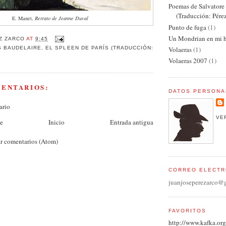
Poemas de Salvator
(Traducción: Pére
E. Manet,
Retrato de Jeanne Duval
Punto de fuga
(1)
Un Mondrian en mi h
Z ZARCO
AT
9:45
Volaeras
(1)
S BAUDELAIRE
,
EL SPLEEN DE PARÍS (TRADUCCIÓN:
Volaeras 2007
(1)
MENTARIOS:
DATOS PERSONA
ario
VE
te
Inicio
Entrada antigua
r comentarios (Atom)
CORREO ELECTR
juanjoseperezarco@
FAVORITOS
http://www.kafka.org