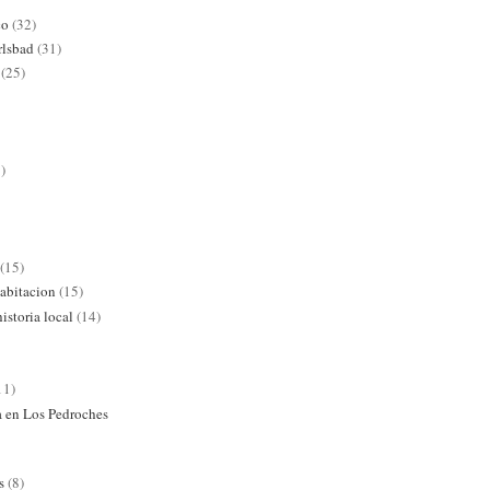
co
(32)
rlsbad
(31)
(25)
)
(15)
abitacion
(15)
istoria local
(14)
11)
ra en Los Pedroches
s
(8)