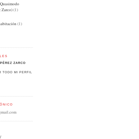
e Quasimodo
z Zarco)
(1)
abitación
(1)
LES
PÉREZ ZARCO
R TODO MI PERFIL
ÓNICO
gmail.com
/