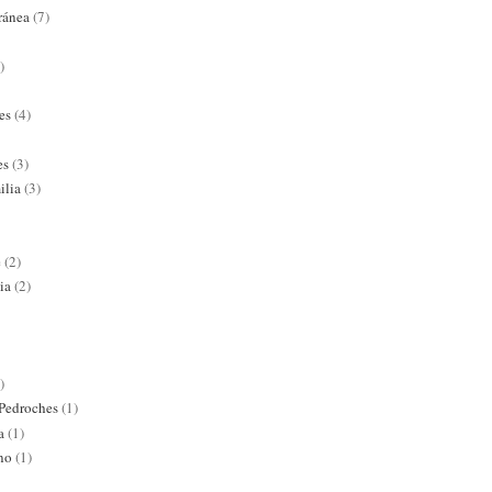
ránea
(7)
)
es
(4)
es
(3)
ilia
(3)
e
(2)
ia
(2)
)
 Pedroches
(1)
a
(1)
ano
(1)