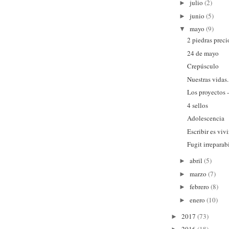
julio
(2)
►
junio
(5)
►
mayo
(9)
▼
2 piedras preci
24 de mayo
Crepúsculo
Nuestras vidas.
Los proyectos 
4 sellos
Adolescencia
Escribir es vivi
Fugit irreparabi
abril
(5)
►
marzo
(7)
►
febrero
(8)
►
enero
(10)
►
2017
(73)
►