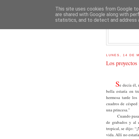
This site uses cookies from Google to 
are shared with Google along with per
statistics, and to detect and address 
E
LUNES, 14 DE 
Los proyectos
S
e decía él,
bella estaría en t
hermosa tarde los
cuadros de césped y
una princesa.”
Cuando pasab
de grabados y al 
tropical, se dijo: 
vida. Allí no estar