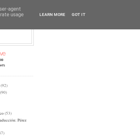
user-agent
erate usage
LEARN MORE
GOT IT
AD
(92)
(90)
ico
(53)
raducción: Pérez
47)