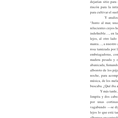
dejarían sitio par
rincón para la int
para cultivar el sue
Y analiz
“Junto al mar, una
relucientes cuyos h
indefinible…, en l
lejos, al otro lad
marea…, a nuestro a
rosa tamizada por l
embriagadoras, co
madera pesada y o
abanicada, fumando
alboroto de los pája
noche, para acompa
música, de los mel
buscaba. ¿Qué iba a
Y más tarde
limpita y dos cabe
por unas cortina
vagabundo —se dij
lejos lo que está ta
albergue encontrado