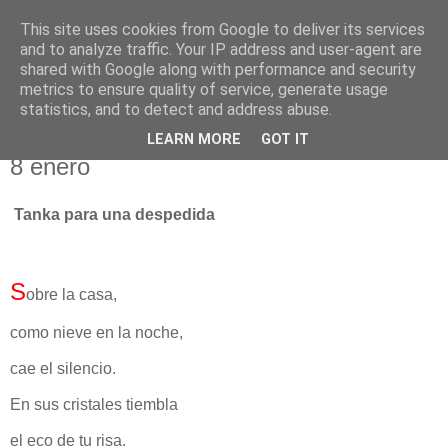
This site uses cookies from Google to deliver its services
El pisapapeles de Karlsbad
and to analyze traffic. Your IP address and user-agent are
shared with Google along with performance and security
metrics to ensure quality of service, generate usage
Páginas de un escritor rural
statistics, and to detect and address abuse.
LEARN MORE
GOT IT
miércoles, 8 de enero de 2025
8 enero
Tanka para una despedida
S
obre la casa,
como nieve en la noche,
cae el silencio.
En sus cristales tiembla
el eco de tu risa.