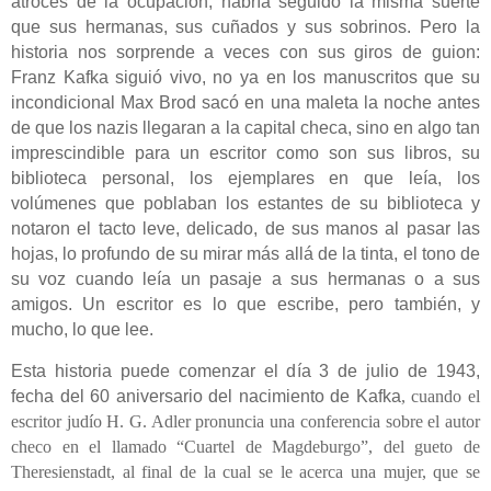
atroces
de la ocupación, habría seguido la misma suerte
que sus hermanas,
sus cuñados
y sus sobrinos.
Pero la
historia nos sorprende a veces con sus giros de guion:
Franz Kafka siguió vivo, no ya en los manuscritos que su
incondicional Max Brod sacó en una maleta la noche antes
de que los nazis llegaran a la capital checa, sino en algo
tan
imprescindible para un escritor como son sus libros, su
biblioteca personal, los ejemplares en que leía, los
volúmenes
que poblaban los estantes de su biblioteca y
notaron el tacto leve, delicado, de sus manos al pasar las
hojas, lo profundo de su mirar más allá de la tinta, el tono de
su voz cuando leía un pasaje a sus hermanas o a sus
amigos. Un escritor es lo que escribe, pero
también, y
mucho,
lo que lee.
Esta historia puede comenzar el día 3 de julio de 1943,
fecha del 60 aniversario del nacimiento de Kafka
, cuando el
escritor judío H. G. Adler pronuncia una conferencia sobre el autor
checo
en el llamado “Cuartel de Magdeburgo”, del gueto de
Theresienstadt, al final de la cual se le acerca una mujer, que se