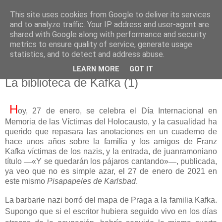
This site uses cookies from Google to deliver its services
El pisapapeles de Karlsbad
and to analyze traffic. Your IP address and user-agent are
shared with Google along with performance and security
metrics to ensure quality of service, generate usage
Páginas de un escritor rural
statistics, and to detect and address abuse.
LEARN MORE
GOT IT
lunes, 27 de enero de 2025
La biblioteca de Kafka (1)
H
oy, 27 de enero, se celebra el Día Internacional en
Memoria de las Víctimas del Holocausto, y la casualidad ha
querido que repasara las anotaciones en un cuaderno de
hace unos años sobre la familia y los amigos de Franz
Kafka víctimas de los nazis, y la entrada, de juanramoniano
título
—
«Y se quedarán los pájaros cantando»
—
, publicada,
ya veo que no es simple azar, el 27 de enero de 2021 en
este mismo
Pisapapeles de Karlsbad
.
La barbarie nazi borró del mapa de Praga a la familia Kafka.
Supongo que si el escritor
hubiera seguido vivo
en los días