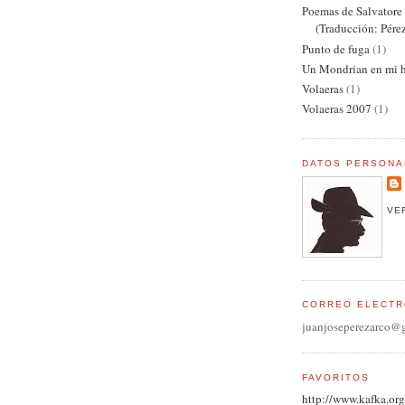
Poemas de Salvator
(Traducción: Pére
Punto de fuga
(1)
Un Mondrian en mi h
Volaeras
(1)
Volaeras 2007
(1)
DATOS PERSONA
VE
CORREO ELECTR
juanjoseperezarco@
FAVORITOS
http://www.kafka.org