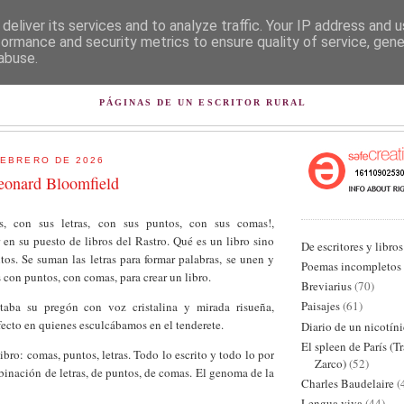
deliver its services and to analyze traffic. Your IP address and 
formance and security metrics to ensure quality of service, gen
abuse.
L PISAPAPELES DE KARLSB
PÁGINAS DE UN ESCRITOR RURAL
FEBRERO DE 2026
eonard Bloomfield
s, con sus letras, con sus puntos, con sus comas!,
en su puesto de libros del Rastro. Qué es un libro sino
De escritores y libros
tos. Se suman las letras para formar palabras, se unen y
Poemas incompletos
s con puntos, con comas, para crear un libro.
Breviarius
(70)
Paisajes
(61)
taba su pregón con voz cristalina y mirada risueña,
fecto en quienes esculcábamos en el tenderete.
Diario de un nicotín
El spleen de París (T
ibro: comas, puntos, letras. Todo lo escrito y todo lo por
Zarco)
(52)
mbinación de letras, de puntos, de comas. El genoma de la
Charles Baudelaire
(
Lengua viva
(44)