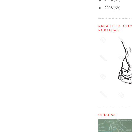
2009
(32)
►
2008
(69)
►
PARA LEER, CLI
PORTADAS
ODISEAS