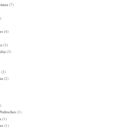
ránea
(7)
)
es
(4)
es
(3)
ilia
(3)
e
(2)
ia
(2)
)
 Pedroches
(1)
a
(1)
ano
(1)