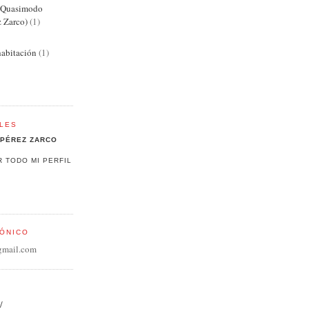
e Quasimodo
z Zarco)
(1)
abitación
(1)
LES
PÉREZ ZARCO
R TODO MI PERFIL
ÓNICO
gmail.com
/