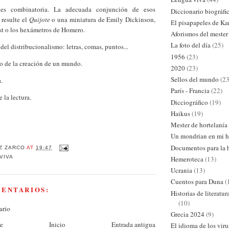
 es combinatoria. La adecuada conjunción de esos
Diccionario biográfi
 resulte el
Quijote
o una miniatura de Emily Dickinson,
El pisapapeles de Ka
st o los hexámetros de Homero.
Aforismos del mester
La foto del día
(25)
 del distribucionalismo: letras, comas, puntos...
1956
(23)
io de la creación de un mundo.
2020
(23)
Sellos del mundo
(23
a.
París - Francia
(22)
 la lectura.
Dicciográfico
(19)
Haikus
(19)
Mester de hortelanía
Un mondrian en mi h
Documentos para la h
Z ZARCO
AT
19:47
VIVA
Hemeroteca
(13)
Ucrania
(13)
Cuentos para Duna
(
MENTARIOS:
Historias de literatu
(10)
ario
Grecia 2024
(9)
te
Inicio
Entrada antigua
El idioma de los viru