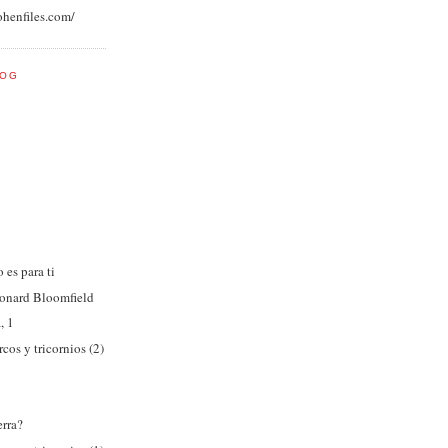
ohenfiles.com/
LOG
 es para ti
onard Bloomfield
, 1
rcos y tricornios (2)
n
erra?