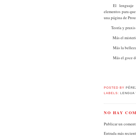
El lenguaje
elementos para que
una página de Prou
Teoría y praxis
Más el mister
Más la bellez
Más el goce de
POSTED BY
PÉRE
LABELS:
LENGUA 
NO HAY CO
Publicar un coment
Entrada más recien