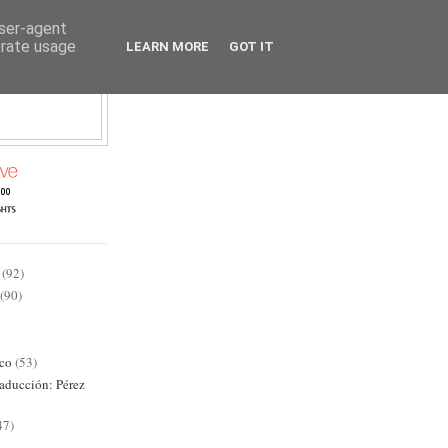
user-agent
erate usage
LEARN MORE
GOT IT
AD
(92)
(90)
ico
(53)
raducción: Pérez
47)