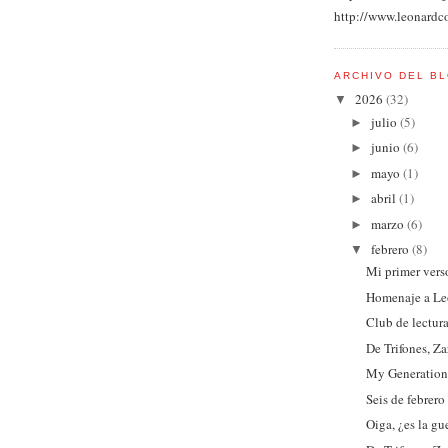
http://www.leonardc
ARCHIVO DEL B
2026
(32)
▼
julio
(5)
►
junio
(6)
►
mayo
(1)
►
abril
(1)
►
marzo
(6)
►
febrero
(8)
▼
Mi primer verso
Homenaje a Le
Club de lectura
De Trifones, Za
My Generatio
Seis de febrero
Oiga, ¿es la gu