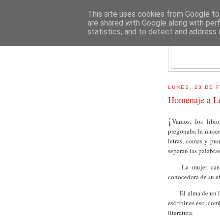
This site uses cookies from Google to 
are shared with Google along with per
statistics, and to detect and address 
E
LUNES, 23 DE 
Homenaje a L
¡
Vamos, los libro
pregonaba la mujer 
letras, comas y pun
separan las palabra
La mujer can
conocedora de su e
El alma de un l
escribir es eso, co
literatura.