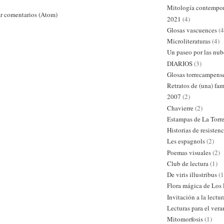
Mitología contempo
r comentarios (Atom)
2021
(4)
Glosas vascuences
(4
Microliteraturas
(4)
Un paseo por las nub
DIARIOS
(3)
Glosas torrecampens
Retratos de (una) fam
2007
(2)
Chavierre
(2)
Estampas de La Torr
Historias de resistenc
Les espagnols
(2)
Poemas visuales
(2)
Club de lectura
(1)
De viris illustribus
(1
Flora mágica de Los
Invitación a la lectur
Lecturas para el ver
Mitomorfosis
(1)