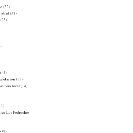
co
(32)
rlsbad
(31)
(25)
)
(15)
abitacion
(15)
istoria local
(14)
11)
ra en Los Pedroches
s
(8)