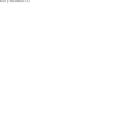
rcos y tricornios (1)