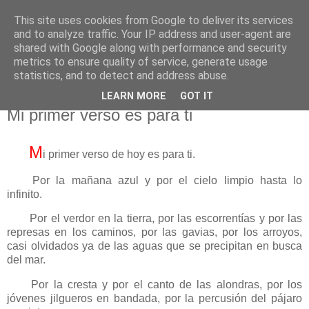
This site uses cookies from Google to deliver its services
El pisapapeles de Karlsbad
and to analyze traffic. Your IP address and user-agent are
shared with Google along with performance and security
metrics to ensure quality of service, generate usage
Páginas de un escritor rural
statistics, and to detect and address abuse.
LEARN MORE
GOT IT
jueves, 26 de febrero de 2026
Mi primer verso es para ti
M
i primer verso de hoy es para ti.
Por la mañana azul y por el cielo limpio hasta lo
infinito.
Por el verdor en la tierra, por las escorrentías y por las
represas en los caminos, por las gavias, por los arroyos,
casi olvidados ya de las aguas que se precipitan en busca
del mar.
Por la cresta y por el canto de las alondras, por los
jóvenes jilgueros en bandada, por la percusión del pájaro