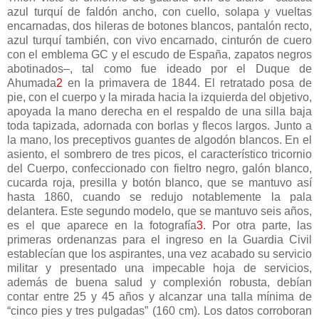
azul turquí de faldón ancho, con cuello, solapa y vueltas
encarnadas, dos hileras de botones blancos, pantalón recto,
azul turquí también, con vivo encarnado, cinturón de cuero
con el emblema GC y el escudo de España, zapatos negros
abotinados–, tal como fue ideado por el Duque de
Ahumada
2
en la primavera de 1844. El retratado posa de
pie, con el cuerpo y la mirada hacia la izquierda del objetivo,
apoyada la mano derecha en el respaldo de una silla baja
toda tapizada, adornada con borlas y flecos largos. Junto a
la mano, los preceptivos guantes de algodón blancos. En el
asiento, el sombrero de tres picos, el característico tricornio
del Cuerpo, confeccionado con fieltro negro, galón blanco,
cucarda roja, presilla y botón blanco, que se mantuvo así
hasta 1860, cuando se redujo notablemente la pala
delantera. Este segundo modelo, que se mantuvo seis años,
es el que aparece en la fotografía
3
. Por otra parte, las
primeras ordenanzas para el ingreso en la Guardia Civil
establecían que los aspirantes, una vez acabado su servicio
militar y presentado una impecable hoja de servicios,
además de buena salud y complexión robusta, debían
contar entre 25 y 45 años y alcanzar una talla mínima de
“cinco pies y tres pulgadas” (160 cm). Los datos corroboran