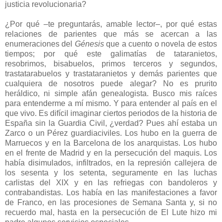
justicia revolucionaria?
¿Por qué –te preguntarás, amable lector–, por qué estas
relaciones de parientes que más se acercan a las
enumeraciones del
Génesis
que a cuento o novela de estos
tiempos; por qué este galimatías de tataranietos,
resobrimos, bisabuelos, primos terceros y segundos,
trastatarabuelos y trastataranietos y demás parientes que
cualquiera de nosotros puede alegar? No es prurito
heráldico, ni simple afán genealogista. Busco mis raíces
para entenderme a mí mismo. Y para entender al país en el
que vivo. Es difícil imaginar ciertos periodos de la historia de
España sin la Guardia Civil, ¿verdad? Pues ahí estaba un
Zarco o un Pérez guardiaciviles. Los hubo en la guerra de
Marruecos y en la Barcelona de los anarquistas. Los hubo
en el frente de Madrid y en la persecución del maquis. Los
había disimulados, infiltrados, en la represión callejera de
los sesenta y los setenta, seguramente en las luchas
carlistas del XIX y en las refriegas con bandoleros y
contrabandistas. Los había en las manifestaciones a favor
de Franco, en las procesiones de Semana Santa y, si no
recuerdo mal, hasta en la persecución de El Lute hizo mi