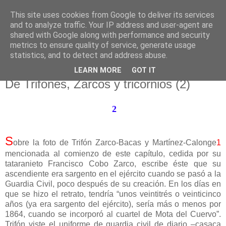
This site uses cookies from Google to deliver its services
El pisapapeles de Karlsbad
and to analyze traffic. Your IP address and user-agent are
shared with Google along with performance and security
metrics to ensure quality of service, generate usage
Páginas de un escritor rural
statistics, and to detect and address abuse.
LEARN MORE
GOT IT
martes, 17 de febrero de 2026
De Trifones, Zarcos y tricornios (2)
2
S
obre la foto de Trifón Zarco-Bacas y Martínez-Calonge
1
mencionada al comienzo de este capítulo, cedida por su
tataranieto Francisco Cobo Zarco, escribe éste que su
ascendiente era sargento en el ejército cuando se pasó a la
Guardia Civil, poco después de su creación. En los días en
que se hizo el retrato, tendría “unos veintitrés o veinticinco
años (ya era sargento del ejército), sería más o menos por
1864, cuando se incorporó al cuartel de Mota del Cuervo”.
Trifón viste el uniforme de guardia civil de diario –casaca