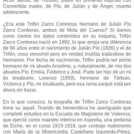
lector atento, de Tórbulo, padre en primeras nupcias con
Convertida madre, de Pío, de Julián y de Ángel, muerto
adolescente.
¿Era este Trifón Zarco Contreras hermano de Julián Pío
Zarco Contreras, ambos de Mota del Cuervo? Si damos
como ciertos los datos contenidos en su esquela, Trifón
Zarco Contreras nació en 1892, lo que arroja una diferencia
de 66 años entre el nacimiento de Julián Pío (1826) y el de
Trifón, cosa verosímil pero en verdad insólita tratándose de
hermanos. Por fecha de nacimiento, Trifón podría ser primo
hermano de mi abuelo Anselmo, y, naturalmente, de mis tíos
abuelos Pío, Emilia, Federico y José. Pudo ser hijo de un mi
tío bisabuelo, Lorenzo (1859), hermano de Tórbulo,
Victorica y Pío, mi bisabuelo, pero esa rama zarquil está por
ahora sin trazar.
En lo que conozco, la biografía de Trifón Zarco Contreras
tiene su aquel. Tirando de hemeroteca he averiguado que
completó estudios en la Escuela de Magisterio de Valencia,
que ejerció como maestro interino en Asprella, una pedanía
de Elche, en el curso 1915-1916, que contrajo matrimonio
con María de la Misericordia Castellano Izquierdo-Pérez,