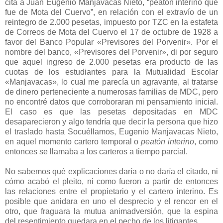
cita a Juan Eugenio Manjavacas Nieto, “peatón interino que
fue de Mota del Cuervo”, en relación con el extravío de un
reintegro de 2.000 pesetas, impuesto por TZC en la estafeta
de Correos de Mota del Cuervo el 17 de octubre de 1928 a
favor del Banco Popular «Previsores del Porvenir». Por el
nombre del banco, «Previsores del Porvenir», di por seguro
que aquel ingreso de 2.000 pesetas era producto de las
cuotas de los estudiantes para la Mutualidad Escolar
«Manjavacas», lo cual me parecía un agravante, al tratarse
de dinero perteneciente a numerosas familias de MDC, pero
no encontré datos que corroboraran mi pensamiento inicial.
El caso es que las pesetas depositadas en MDC
desaparecieron y algo tendría que decir la persona que hizo
el traslado hasta Socuéllamos, Eugenio Manjavacas Nieto,
en aquel momento cartero temporal o
peatón interino
, como
entonces se llamaba a los carteros a tiempo parcial.
No sabemos qué explicaciones daría o no daría el citado, ni
cómo acabó el pleito, ni como fueron a partir de entonces
las relaciones entre el propietario y el cartero interino. Es
posible que anidara en uno el desprecio y el rencor en el
otro, que fraguara la mutua animadversión, que la espina
del resentimiento quedara en el pecho de los litigantes.